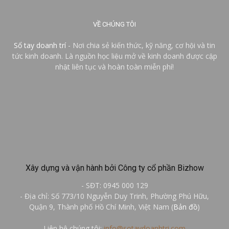
VỀ CHÚNG TÔI
Sổ tay doanh trí
- Nơi chia sẻ kiến thức, kỹ năng, cơ hội và tin
tức kinh doanh. Là nguồn học liệu mở về kinh doanh được cập
nhật liên tục và hoàn toàn miễn phí!
Xây dựng và vận hành bởi Công ty cổ phần Bizhow
- SĐT: 0945 000 129
- Địa chỉ: Số 773/10 Nguyễn Duy Trinh, Phường Phú Hữu,
Quận 9, Thành phố Hồ Chí Minh, Việt Nam (
Bản đồ
)
Liên hệ chúng tôi:
info@sotaydoanhtri.com