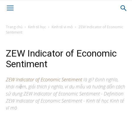
Trang chủ
Kinh tế học
Kinh tế vi mô
ZEW Indicator of Economic
Sentiment
ZEW Indicator of Economic
Sentiment
ZEW Indicator of Economic Sentiment
là gì? Định nghĩa,
khái niệm, giải thích ý nghĩa, ví dụ mẫu và hướng dẫn cách
sử dụng ZEW Indicator of Economic Sentiment - Definition
ZEW Indicator of Economic Sentiment - Kinh tế học Kinh tế
vĩ mô