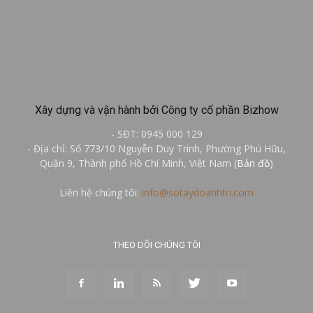
Xây dựng và vận hành bởi Công ty cổ phần Bizhow
- SĐT: 0945 000 129
- Địa chỉ: Số 773/10 Nguyễn Duy Trinh, Phường Phú Hữu,
Quận 9, Thành phố Hồ Chí Minh, Việt Nam (
Bản đồ
)
Liên hệ chúng tôi:
info@sotaydoanhtri.com
THEO DÕI CHÚNG TÔI