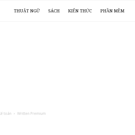
ổ
THUẬT NGỮ
SÁCH
KIẾN THỨC
PHẦN MỀM
ay
oanh
í
ế toán
Written Premium