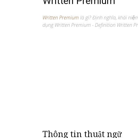
Written Premium
Written Premium
là gì? Định nghĩa, khái niệ
dụng Written Premium - Definition Written Pr
Thông tin thuật ngữ