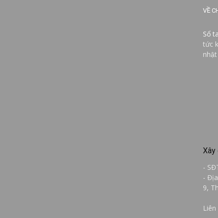
VỀ C
Sổ t
tức 
nhật
Xây 
- SĐ
- Đị
9, T
Liên