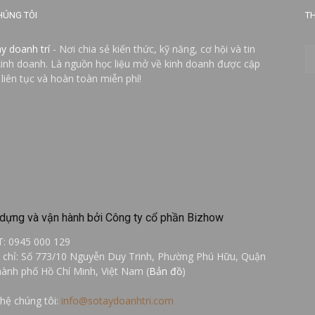
HÚNG TÔI
TH
ay doanh trí
- Nơi chia sẻ kiến thức, kỹ năng, cơ hội và tin
kinh doanh. Là nguồn học liệu mở về kinh doanh được cập
 liên tục và hoàn toàn miễn phí!
dựng và vận hành bởi Công ty cổ phần Bizhow
T: 0945 000 129
a chỉ: Số 773/10 Nguyễn Duy Trinh, Phường Phú Hữu, Quận
hành phố Hồ Chí Minh, Việt Nam (
Bản đồ
)
 hệ chúng tôi:
info@sotaydoanhtri.com