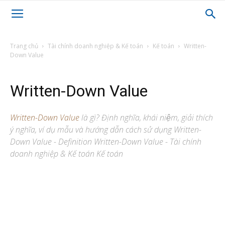
Trang chủ
Tài chính doanh nghiệp & Kế toán
Kế toán
Written-
Down Value
Written-Down Value
Written-Down Value
là gì? Định nghĩa, khái niệm, giải thích
ý nghĩa, ví dụ mẫu và hướng dẫn cách sử dụng Written-
Down Value - Definition Written-Down Value - Tài chính
doanh nghiệp & Kế toán Kế toán