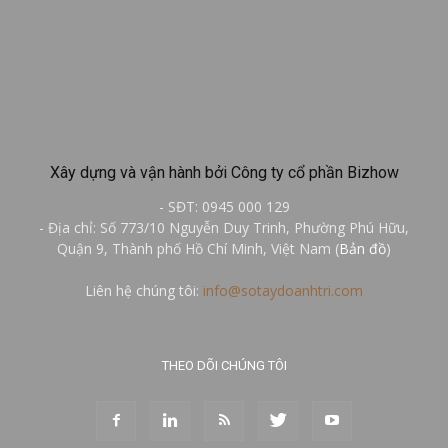
Xây dựng và vận hành bởi Công ty cổ phần Bizhow
- SĐT: 0945 000 129
- Địa chỉ: Số 773/10 Nguyễn Duy Trinh, Phường Phú Hữu,
Quận 9, Thành phố Hồ Chí Minh, Việt Nam (
Bản đồ
)
Liên hệ chúng tôi:
info@sotaydoanhtri.com
THEO DÕI CHÚNG TÔI