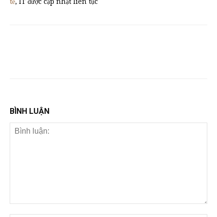
tế
, IT được cập nhật liên tục
BÌNH LUẬN