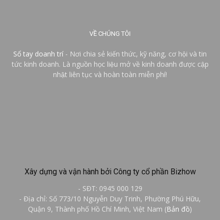
VỀ CHÚNG TÔI
Sổ tay doanh trí
- Nơi chia sẻ kiến thức, kỹ năng, cơ hội và tin
tức kinh doanh. Là nguồn học liệu mở về kinh doanh được cập
nhật liên tục và hoàn toàn miễn phí!
Xây dựng và vận hành bởi Công ty cổ phần Bizhow
- SĐT: 0945 000 129
- Địa chỉ: Số 773/10 Nguyễn Duy Trinh, Phường Phú Hữu,
Quận 9, Thành phố Hồ Chí Minh, Việt Nam (
Bản đồ
)