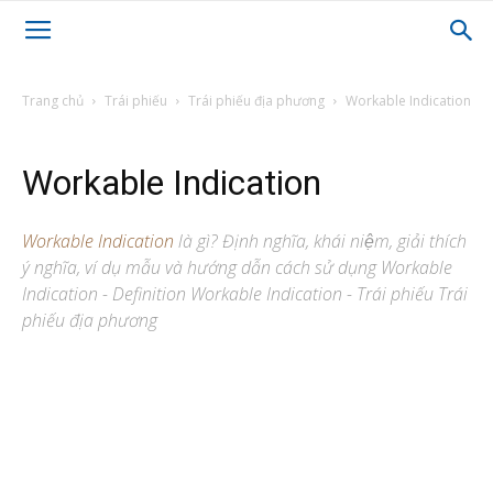
Trang chủ
Trái phiếu
Trái phiếu địa phương
Workable Indication
Workable Indication
Workable Indication
là gì? Định nghĩa, khái niệm, giải thích
ý nghĩa, ví dụ mẫu và hướng dẫn cách sử dụng Workable
Indication - Definition Workable Indication - Trái phiếu Trái
phiếu địa phương