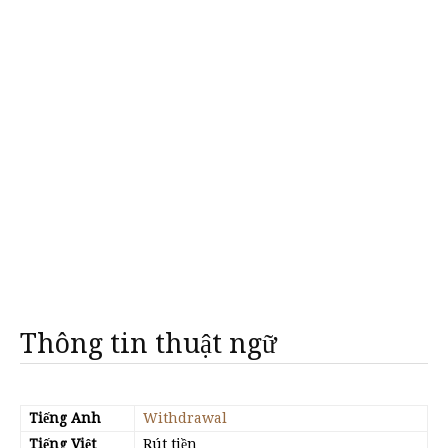
Thông tin thuật ngữ
Tiếng Anh
Withdrawal
Tiếng Việt
Rút tiền