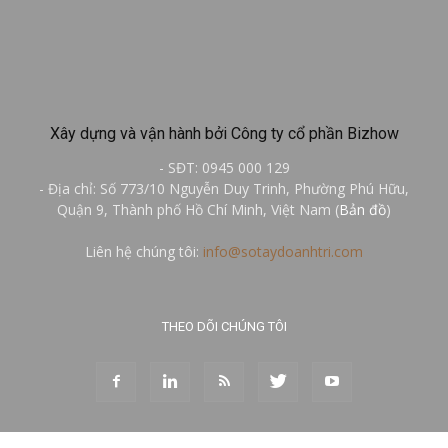
Xây dựng và vận hành bởi Công ty cổ phần Bizhow
- SĐT: 0945 000 129
- Địa chỉ: Số 773/10 Nguyễn Duy Trinh, Phường Phú Hữu,
Quận 9, Thành phố Hồ Chí Minh, Việt Nam (
Bản đồ
)
Liên hệ chúng tôi:
info@sotaydoanhtri.com
THEO DÕI CHÚNG TÔI