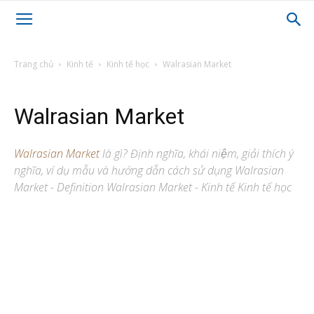
Trang chủ
Kinh tế
Kinh tế học
Walrasian Market
Walrasian Market
Walrasian Market
là gì? Định nghĩa, khái niệm, giải thích ý
nghĩa, ví dụ mẫu và hướng dẫn cách sử dụng Walrasian
Market - Definition Walrasian Market - Kinh tế Kinh tế học