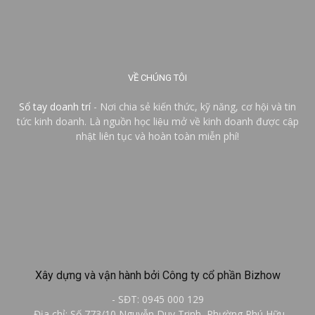
VỀ CHÚNG TÔI
Sổ tay doanh trí
- Nơi chia sẻ kiến thức, kỹ năng, cơ hội và tin
tức kinh doanh. Là nguồn học liệu mở về kinh doanh được cập
nhật liên tục và hoàn toàn miễn phí!
Xây dựng và vận hành bởi Công ty cổ phần Bizhow
- SĐT: 0945 000 129
- Địa chỉ: Số 773/10 Nguyễn Duy Trinh, Phường Phú Hữu,