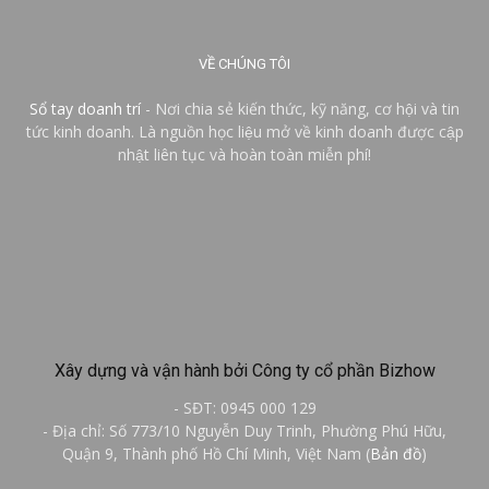
VỀ CHÚNG TÔI
Sổ tay doanh trí
- Nơi chia sẻ kiến thức, kỹ năng, cơ hội và tin
tức kinh doanh. Là nguồn học liệu mở về kinh doanh được cập
nhật liên tục và hoàn toàn miễn phí!
Xây dựng và vận hành bởi Công ty cổ phần Bizhow
- SĐT: 0945 000 129
- Địa chỉ: Số 773/10 Nguyễn Duy Trinh, Phường Phú Hữu,
Quận 9, Thành phố Hồ Chí Minh, Việt Nam (
Bản đồ
)