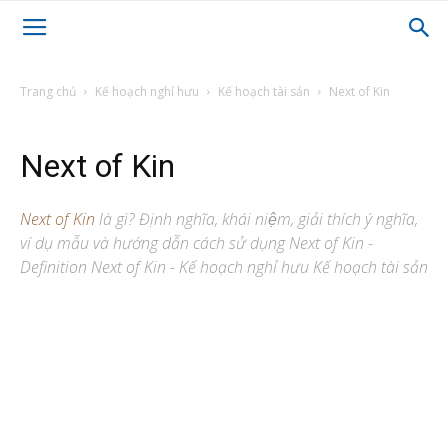
Trang chủ
Kế hoạch nghỉ hưu
Kế hoạch tài sản
Next of Kin
Next of Kin
Next of Kin
là gì? Định nghĩa, khái niệm, giải thích ý nghĩa,
ví dụ mẫu và hướng dẫn cách sử dụng Next of Kin -
Definition Next of Kin - Kế hoạch nghỉ hưu Kế hoạch tài sản