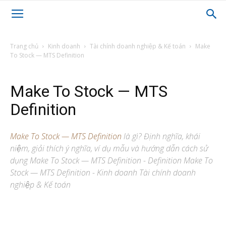
Trang chủ
Kinh doanh
Tài chính doanh nghiệp & Kế toán
Make
To Stock — MTS Definition
Make To Stock — MTS
Definition
Make To Stock — MTS Definition
là gì? Định nghĩa, khái
niệm, giải thích ý nghĩa, ví dụ mẫu và hướng dẫn cách sử
dụng Make To Stock — MTS Definition - Definition Make To
Stock — MTS Definition - Kinh doanh Tài chính doanh
nghiệp & Kế toán