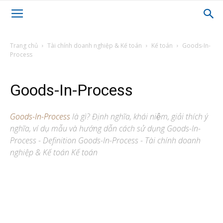
Trang chủ
Tài chính doanh nghiệp & Kế toán
Kế toán
Goods-In-
Process
Goods-In-Process
Goods-In-Process
là gì? Định nghĩa, khái niệm, giải thích ý
nghĩa, ví dụ mẫu và hướng dẫn cách sử dụng Goods-In-
Process - Definition Goods-In-Process - Tài chính doanh
nghiệp & Kế toán Kế toán