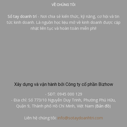
VỀ CHÚNG TÔI
Sổ tay doanh trí
- Nơi chia sẻ kiến thức, kỹ năng, cơ hội và tin
tức kinh doanh. Là nguồn học liệu mở về kinh doanh được cập
nhật liên tục và hoàn toàn miễn phí!
Xây dựng và vận hành bởi Công ty cổ phần Bizhow
- SĐT: 0945 000 129
- Địa chỉ: Số 773/10 Nguyễn Duy Trinh, Phường Phú Hữu,
Quận 9, Thành phố Hồ Chí Minh, Việt Nam (
Bản đồ
)
Liên hệ chúng tôi:
info@sotaydoanhtri.com