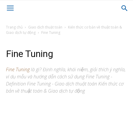
Trang chủ
Giao dịch thuật toán
Kiến thức cơ bản về thuật toán &
Giao dịch tự động
Fine Tuning
Fine Tuning
Fine Tuning
là gì? Định nghĩa, khái niệm, giải thích ý nghĩa,
ví dụ mẫu và hướng dẫn cách sử dụng Fine Tuning -
Definition Fine Tuning - Giao dịch thuật toán Kiến thức cơ
bản về thuật toán & Giao dịch tự động