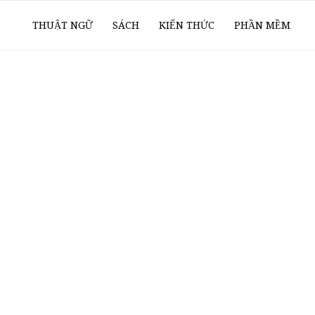
ổ
THUẬT NGỮ
SÁCH
KIẾN THỨC
PHẦN MỀM
ay
oanh
í