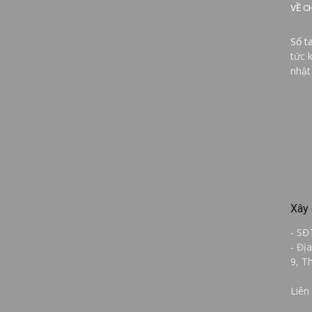
VỀ C
Sổ t
tức 
nhật
Xây 
- SĐ
- Đị
9, T
Liên