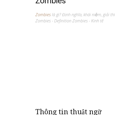
Zombies
Zombies
là gì? Định nghĩa, khái niệm, giải t
Zombies - Definition Zombies - Kinh tế
Thông tin thuật ngữ