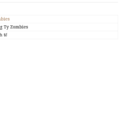
bies
g Ty Zombies
h tế