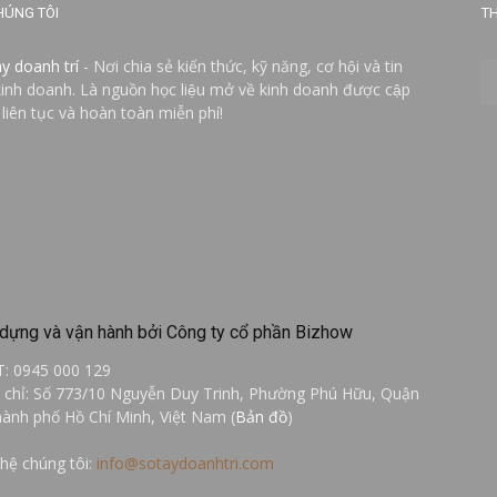
HÚNG TÔI
TH
ay doanh trí
- Nơi chia sẻ kiến thức, kỹ năng, cơ hội và tin
kinh doanh. Là nguồn học liệu mở về kinh doanh được cập
 liên tục và hoàn toàn miễn phí!
dựng và vận hành bởi Công ty cổ phần Bizhow
T: 0945 000 129
a chỉ: Số 773/10 Nguyễn Duy Trinh, Phường Phú Hữu, Quận
hành phố Hồ Chí Minh, Việt Nam (
Bản đồ
)
 hệ chúng tôi:
info@sotaydoanhtri.com