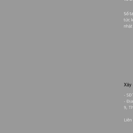
Sổ t
tức 
nhật
Xây 
- SĐ
- Đị
9, T
Liên