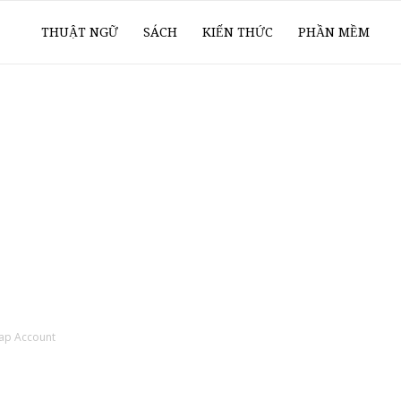
ổ
THUẬT NGỮ
SÁCH
KIẾN THỨC
PHẦN MỀM
ay
oanh
í
ap Account