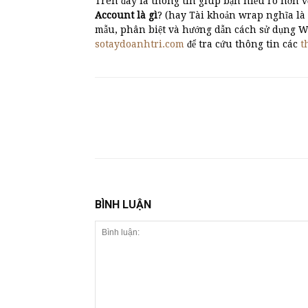
Trên đây là thông tin giúp bạn hiểu rõ hơn
Account là gì
? (hay Tài khoản wrap nghĩa là 
mẫu, phân biệt và hướng dẫn cách sử dụng 
sotaydoanhtri.com
để tra cứu thông tin các
t
BÌNH LUẬN