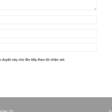
h duyệt này cho lần tiếp theo tôi nhận xét.
HÚNG TÔI
TH