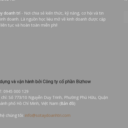
ay doanh trí
- Nơi chia sẻ kiến thức, kỹ năng, cơ hội và tin
kinh doanh. Là nguồn học liệu mở về kinh doanh được cập
 liên tục và hoàn toàn miễn phí!
dựng và vận hành bởi Công ty cổ phần Bizhow
T: 0945 000 129
a chỉ: Số 773/10 Nguyễn Duy Trinh, Phường Phú Hữu, Quận
hành phố Hồ Chí Minh, Việt Nam (
Bản đồ
)
 hệ chúng tôi:
info@sotaydoanhtri.com