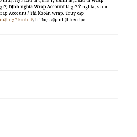
 về thuật ngữ Đầu tư Quản lý danh mục đầu tư
Wrap
gì?)
Định nghĩa Wrap Account
là gì? Ý nghĩa, ví dụ
Wrap Account / Tài khoản wrap. Truy cập
huật ngữ kinh tế
, IT được cập nhật liên tục