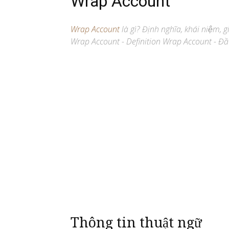
Wrap Account
Wrap Account
là gì? Định nghĩa, khái niệm, 
Wrap Account - Definition Wrap Account - Đ
Thông tin thuật ngữ