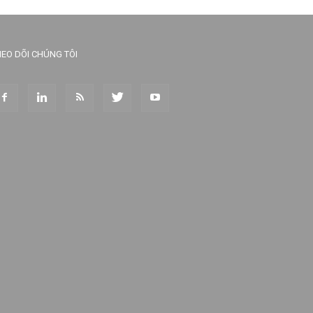
EO DÕI CHÚNG TÔI