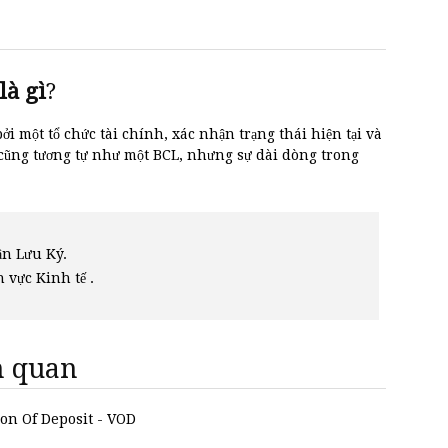
à gì
?
ởi một tổ chức tài chính, xác nhận trạng thái hiện tại và
y cũng tương tự như một BCL, nhưng sự dài dòng trong
ận Lưu Ký.
h vực Kinh tế .
ên quan
tion Of Deposit - VOD