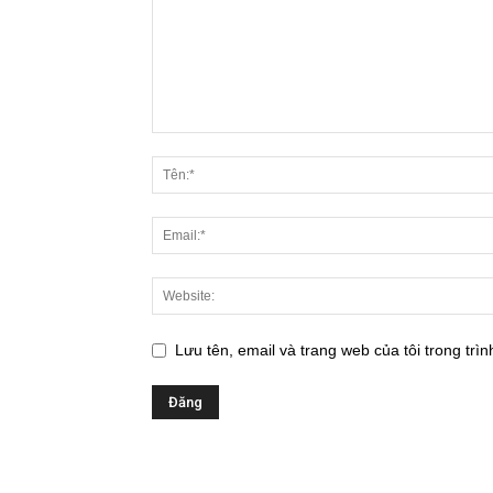
Lưu tên, email và trang web của tôi trong trìn