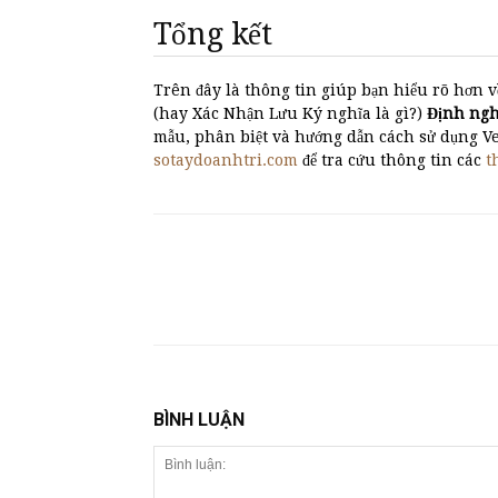
Tổng kết
Trên đây là thông tin giúp bạn hiểu rõ hơn v
(hay Xác Nhận Lưu Ký nghĩa là gì?)
Định ngh
mẫu, phân biệt và hướng dẫn cách sử dụng V
sotaydoanhtri.com
để tra cứu thông tin các
t
BÌNH LUẬN