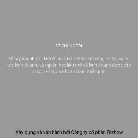
VỀ CHÚNG TÔI
Sổ tay doanh trí
- Nơi chia sẻ kiến thức, kỹ năng, cơ hội và tin
tức kinh doanh. Là nguồn học liệu mở về kinh doanh được cập
nhật liên tục và hoàn toàn miễn phí!
Xây dựng và vận hành bởi Công ty cổ phần Bizhow