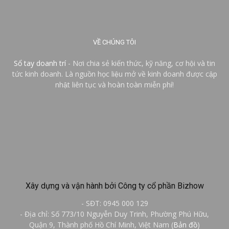
VỀ CHÚNG TÔI
Sổ tay doanh trí
- Nơi chia sẻ kiến thức, kỹ năng, cơ hội và tin
tức kinh doanh. Là nguồn học liệu mở về kinh doanh được cập
nhật liên tục và hoàn toàn miễn phí!
Xây dựng và vận hành bởi Công ty cổ phần Bizhow
- SĐT: 0945 000 129
- Địa chỉ: Số 773/10 Nguyễn Duy Trinh, Phường Phú Hữu,
Quận 9, Thành phố Hồ Chí Minh, Việt Nam (
Bản đồ
)