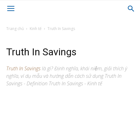
Trang chủ
Kinh tế
Truth In Savings
Truth In Savings
Truth In Savings
là gì? Định nghĩa, khái niệm, giải thích ý
nghĩa, ví dụ mẫu và hướng dẫn cách sử dụng Truth In
Savings - Definition Truth In Savings - Kinh tế