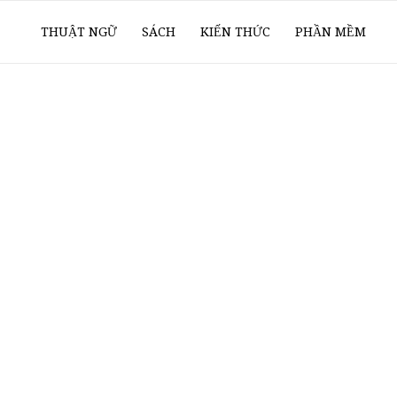
ổ
THUẬT NGỮ
SÁCH
KIẾN THỨC
PHẦN MỀM
ay
oanh
í