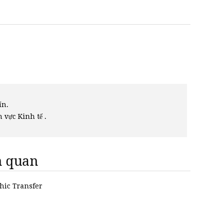
ín.
h vực Kinh tế .
ên quan
phic Transfer