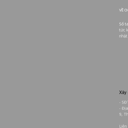
VỀ C
Sổ t
tức 
nhật
Xây 
- SĐ
- Đị
9, T
Liên