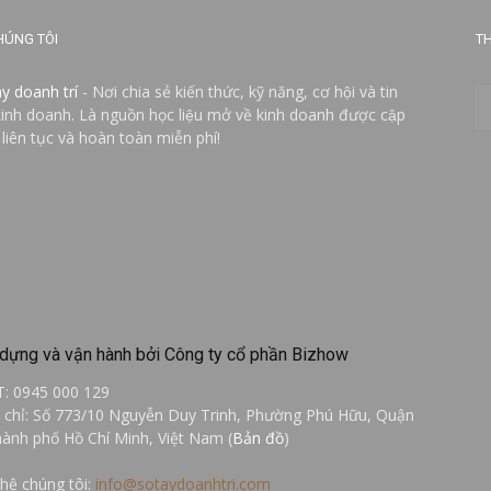
HÚNG TÔI
TH
ay doanh trí
- Nơi chia sẻ kiến thức, kỹ năng, cơ hội và tin
kinh doanh. Là nguồn học liệu mở về kinh doanh được cập
 liên tục và hoàn toàn miễn phí!
dựng và vận hành bởi Công ty cổ phần Bizhow
T: 0945 000 129
a chỉ: Số 773/10 Nguyễn Duy Trinh, Phường Phú Hữu, Quận
hành phố Hồ Chí Minh, Việt Nam (
Bản đồ
)
 hệ chúng tôi:
info@sotaydoanhtri.com