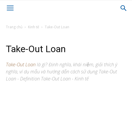
Trang chủ
Kinh tế
Take-Out Loan
Take-Out Loan
Take-Out Loan
là gì? Định nghĩa, khái niệm, giải thích ý
nghĩa, ví dụ mẫu và hướng dẫn cách sử dụng Take-Out
Loan - Definition Take-Out Loan - Kinh tế