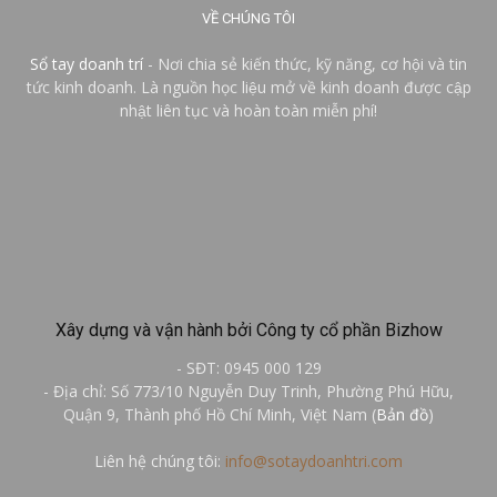
VỀ CHÚNG TÔI
Sổ tay doanh trí
- Nơi chia sẻ kiến thức, kỹ năng, cơ hội và tin
tức kinh doanh. Là nguồn học liệu mở về kinh doanh được cập
nhật liên tục và hoàn toàn miễn phí!
Xây dựng và vận hành bởi Công ty cổ phần Bizhow
- SĐT: 0945 000 129
- Địa chỉ: Số 773/10 Nguyễn Duy Trinh, Phường Phú Hữu,
Quận 9, Thành phố Hồ Chí Minh, Việt Nam (
Bản đồ
)
Liên hệ chúng tôi:
info@sotaydoanhtri.com