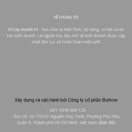
VỀ CHÚNG TÔI
Sổ tay doanh trí
- Nơi chia sẻ kiến thức, kỹ năng, cơ hội và tin
tức kinh doanh. Là nguồn học liệu mở về kinh doanh được cập
nhật liên tục và hoàn toàn miễn phí!
Xây dựng và vận hành bởi Công ty cổ phần Bizhow
- SĐT: 0945 000 129
- Địa chỉ: Số 773/10 Nguyễn Duy Trinh, Phường Phú Hữu,
Quận 9, Thành phố Hồ Chí Minh, Việt Nam (
Bản đồ
)