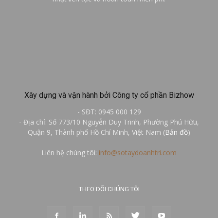
Xây dựng và vận hành bởi Công ty cổ phần Bizhow
- SĐT: 0945 000 129
- Địa chỉ: Số 773/10 Nguyễn Duy Trinh, Phường Phú Hữu,
Quận 9, Thành phố Hồ Chí Minh, Việt Nam (
Bản đồ
)
Liên hệ chúng tôi:
info@sotaydoanhtri.com
THEO DÕI CHÚNG TÔI