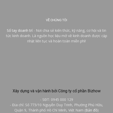
VỀ CHÚNG TÔI
Sổ tay doanh trí
- Nơi chia sẻ kiến thức, kỹ năng, cơ hội và tin
tức kinh doanh. Là nguồn học liệu mở về kinh doanh được cập
nhật liên tục và hoàn toàn miễn phí!
Xây dựng và vận hành bởi Công ty cổ phần Bizhow
- SĐT: 0945 000 129
- Địa chỉ: Số 773/10 Nguyễn Duy Trinh, Phường Phú Hữu,
Quận 9, Thành phố Hồ Chí Minh, Việt Nam (
Bản đồ
)