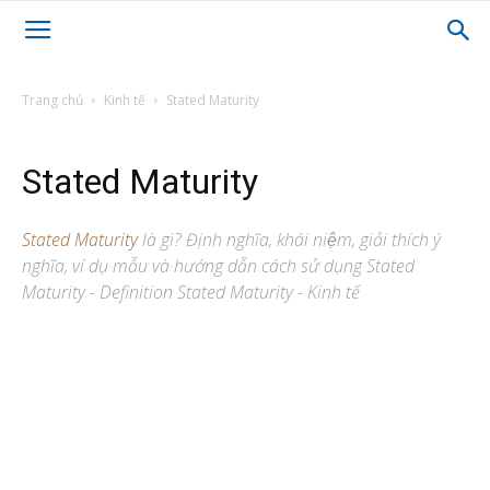
Trang chủ
Kinh tế
Stated Maturity
Stated Maturity
Stated Maturity
là gì? Định nghĩa, khái niệm, giải thích ý
nghĩa, ví dụ mẫu và hướng dẫn cách sử dụng Stated
Maturity - Definition Stated Maturity - Kinh tế