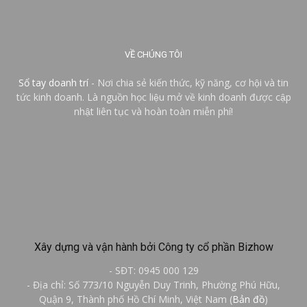
VỀ CHÚNG TÔI
Sổ tay doanh trí
- Nơi chia sẻ kiến thức, kỹ năng, cơ hội và tin
tức kinh doanh. Là nguồn học liệu mở về kinh doanh được cập
nhật liên tục và hoàn toàn miễn phí!
Xây dựng và vận hành bởi Công ty cổ phần Bizhow
- SĐT: 0945 000 129
- Địa chỉ: Số 773/10 Nguyễn Duy Trinh, Phường Phú Hữu,
Quận 9, Thành phố Hồ Chí Minh, Việt Nam (
Bản đồ
)