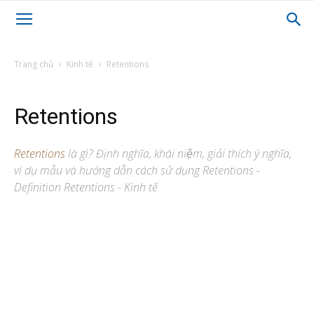
Trang chủ
Kinh tế
Retentions
Retentions
Retentions
là gì? Định nghĩa, khái niệm, giải thích ý nghĩa,
ví dụ mẫu và hướng dẫn cách sử dụng Retentions -
Definition Retentions - Kinh tế