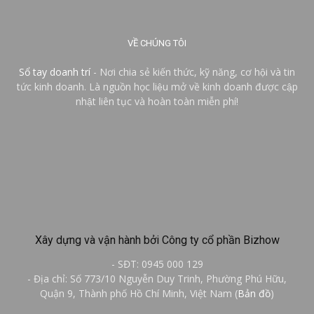
VỀ CHÚNG TÔI
Sổ tay doanh trí
- Nơi chia sẻ kiến thức, kỹ năng, cơ hội và tin
tức kinh doanh. Là nguồn học liệu mở về kinh doanh được cập
nhật liên tục và hoàn toàn miễn phí!
Xây dựng và vận hành bởi Công ty cổ phần Bizhow
- SĐT: 0945 000 129
- Địa chỉ: Số 773/10 Nguyễn Duy Trinh, Phường Phú Hữu,
Quận 9, Thành phố Hồ Chí Minh, Việt Nam (
Bản đồ
)