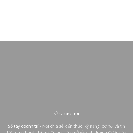
VỀ CHÚNG TÔI
Sổ tay doanh trí
- Nơi chia sẻ kiến thức, kỹ năng, cơ hội và tin
tức kinh doanh. Là nguồn học liệu mở về kinh doanh được cập