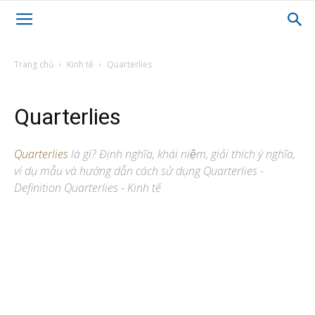
Trang chủ
Kinh tế
Quarterlies
Quarterlies
Quarterlies
là gì? Định nghĩa, khái niệm, giải thích ý nghĩa,
ví dụ mẫu và hướng dẫn cách sử dụng Quarterlies -
Definition Quarterlies - Kinh tế