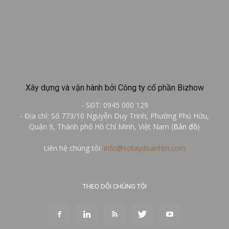
Xây dựng và vận hành bởi Công ty cổ phần Bizhow
- SĐT: 0945 000 129
- Địa chỉ: Số 773/10 Nguyễn Duy Trinh, Phường Phú Hữu,
Quận 9, Thành phố Hồ Chí Minh, Việt Nam (
Bản đồ
)
Liên hệ chúng tôi:
info@sotaydoanhtri.com
THEO DÕI CHÚNG TÔI