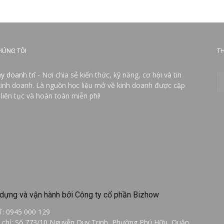
HÚNG TÔI
TH
ay doanh trí
- Nơi chia sẻ kiến thức, kỹ năng, cơ hội và tin
kinh doanh. Là nguồn học liệu mở về kinh doanh được cập
 liên tục và hoàn toàn miễn phí!
dựng và vận hành bởi Công ty cổ phần Bizhow
T: 0945 000 129
a chỉ: Số 773/10 Nguyễn Duy Trinh, Phường Phú Hữu, Quận