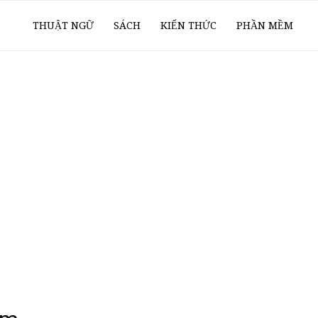
ổ
THUẬT NGỮ
SÁCH
KIẾN THỨC
PHẦN MỀM
ay
oanh
í