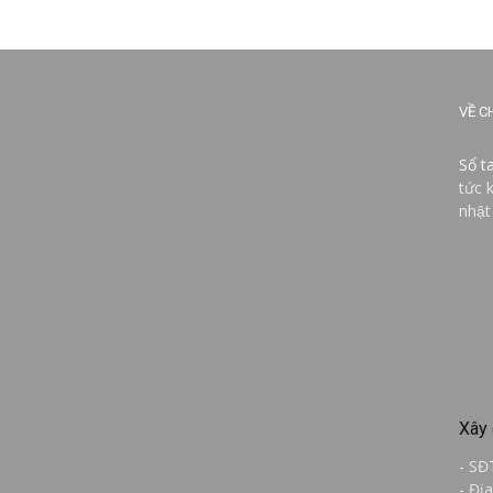
VỀ C
Sổ t
tức 
nhật
Xây 
- SĐ
- Đị