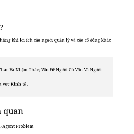
̀
?
hãng khi lợi ích của người quản lý và của cổ đông khác
Thác Và Nhậm Thác; Vấn Đề Người Có Vốn Và Người
h vực Kinh tế .
ên quan
pal-Agent Problem