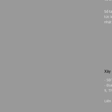
Sổ t
tức 
nhật
Xây 
- SĐ
- Đị
9, T
Liên