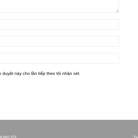
h duyệt này cho lần tiếp theo tôi nhận xét.
HÚNG TÔI
TH