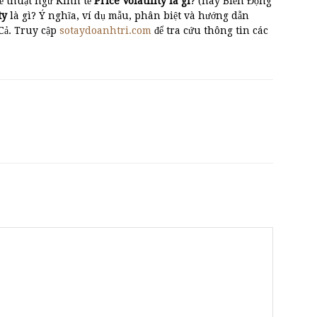
ề thuật ngữ Kinh tế
Price Volatility là gì
? (hay Biến Động
ty
là gì? Ý nghĩa, ví dụ mẫu, phân biệt và hướng dẫn
 Cả. Truy cập
sotaydoanhtri.com
để tra cứu thông tin các