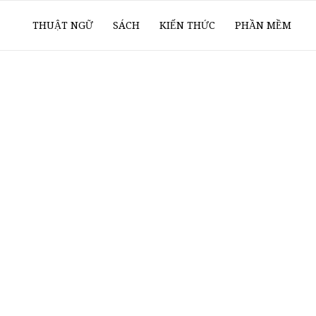
ổ
THUẬT NGỮ
SÁCH
KIẾN THỨC
PHẦN MỀM
ay
oanh
í