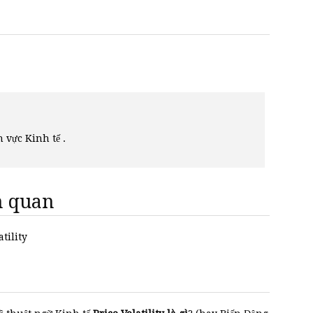
h vực Kinh tế .
ên quan
atility