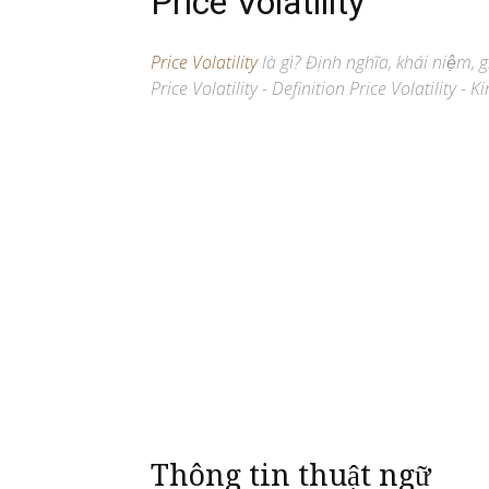
Price Volatility
Price Volatility
là gì? Định nghĩa, khái niệm, 
Price Volatility - Definition Price Volatility - K
Thông tin thuật ngữ