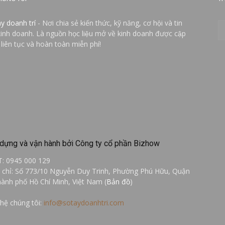
ay doanh trí
- Nơi chia sẻ kiến thức, kỹ năng, cơ hội và tin
kinh doanh. Là nguồn học liệu mở về kinh doanh được cập
 liên tục và hoàn toàn miễn phí!
dựng và vận hành bởi Công ty cổ phần Bizhow
T: 0945 000 129
a chỉ: Số 773/10 Nguyễn Duy Trinh, Phường Phú Hữu, Quận
hành phố Hồ Chí Minh, Việt Nam (
Bản đồ
)
 hệ chúng tôi:
info@sotaydoanhtri.com