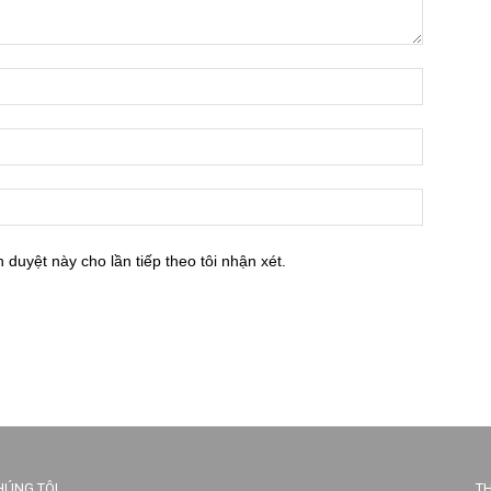
h duyệt này cho lần tiếp theo tôi nhận xét.
HÚNG TÔI
TH