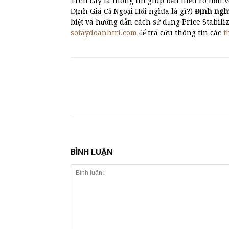
Trên đây là thông tin giúp bạn hiểu rõ hơn v
Định Giá Cả Ngoại Hối nghĩa là gì?)
Định nghi
biệt và hướng dẫn cách sử dụng Price Stabili
sotaydoanhtri.com
để tra cứu thông tin các
t
BÌNH LUẬN