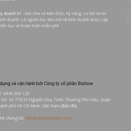
ay doanh trí
- Nơi chia sẻ kiến thức, kỹ năng, cơ hội và tin
kinh doanh. Là nguồn học liệu mở về kinh doanh được cập
 liên tục và hoàn toàn miễn phí!
dựng và vận hành bởi Công ty cổ phần Bizhow
T: 0945 000 129
a chỉ: Số 773/10 Nguyễn Duy Trinh, Phường Phú Hữu, Quận
hành phố Hồ Chí Minh, Việt Nam (
Bản đồ
)
 hệ chúng tôi:
info@sotaydoanhtri.com