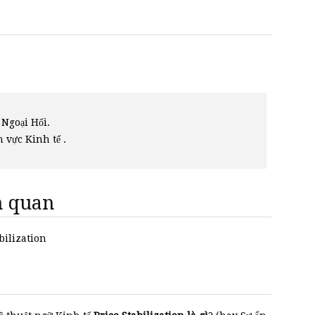
 Ngoại Hối.
h vực Kinh tế .
ên quan
abilization