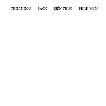
ổ
THUẬT NGỮ
SÁCH
KIẾN THỨC
PHẦN MỀM
ay
oanh
í