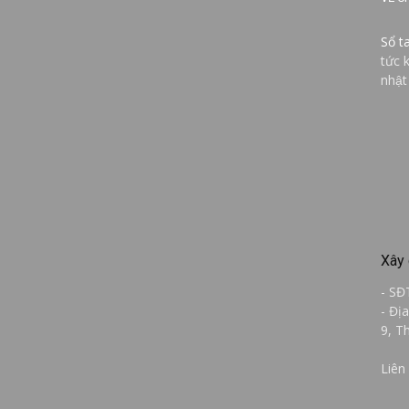
Sổ t
tức 
nhật
Xây 
- SĐ
- Đị
9, T
Liên