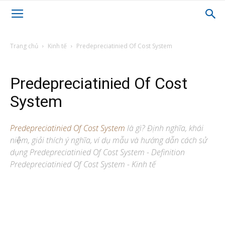
Trang chủ
Kinh tế
Predepreciatinied Of Cost System
Predepreciatinied Of Cost
System
Predepreciatinied Of Cost System
là gì? Định nghĩa, khái
niệm, giải thích ý nghĩa, ví dụ mẫu và hướng dẫn cách sử
dụng Predepreciatinied Of Cost System - Definition
Predepreciatinied Of Cost System - Kinh tế