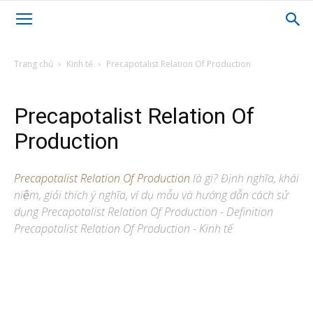
Trang chủ
Kinh tế
Precapotalist Relation Of Production
Precapotalist Relation Of
Production
Precapotalist Relation Of Production
là gì? Định nghĩa, khái
niệm, giải thích ý nghĩa, ví dụ mẫu và hướng dẫn cách sử
dụng Precapotalist Relation Of Production - Definition
Precapotalist Relation Of Production - Kinh tế