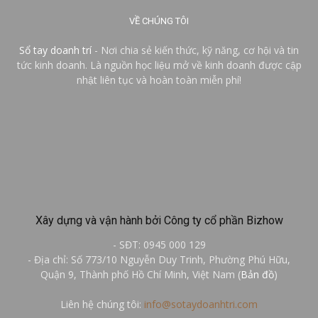
VỀ CHÚNG TÔI
Sổ tay doanh trí
- Nơi chia sẻ kiến thức, kỹ năng, cơ hội và tin
tức kinh doanh. Là nguồn học liệu mở về kinh doanh được cập
nhật liên tục và hoàn toàn miễn phí!
Xây dựng và vận hành bởi Công ty cổ phần Bizhow
- SĐT: 0945 000 129
- Địa chỉ: Số 773/10 Nguyễn Duy Trinh, Phường Phú Hữu,
Quận 9, Thành phố Hồ Chí Minh, Việt Nam (
Bản đồ
)
Liên hệ chúng tôi:
info@sotaydoanhtri.com