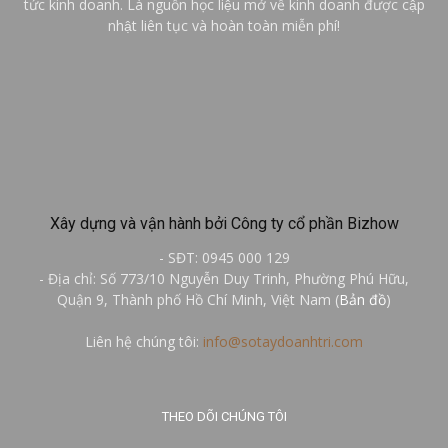
tức kinh doanh. Là nguồn học liệu mở về kinh doanh được cập
nhật liên tục và hoàn toàn miễn phí!
Xây dựng và vận hành bởi Công ty cổ phần Bizhow
- SĐT: 0945 000 129
- Địa chỉ: Số 773/10 Nguyễn Duy Trinh, Phường Phú Hữu,
Quận 9, Thành phố Hồ Chí Minh, Việt Nam (
Bản đồ
)
Liên hệ chúng tôi:
info@sotaydoanhtri.com
THEO DÕI CHÚNG TÔI