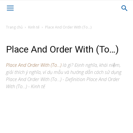
Trang chủ
Kinh tế
Place And Order With (To…)
Place And Order With (To…)
Place And Order With (To…)
là gì? Định nghĩa, khái niệm,
giải thích ý nghĩa, ví dụ mẫu và hướng dẫn cách sử dụng
Place And Order With (To…) - Definition Place And Order
With (To…) - Kinh tế