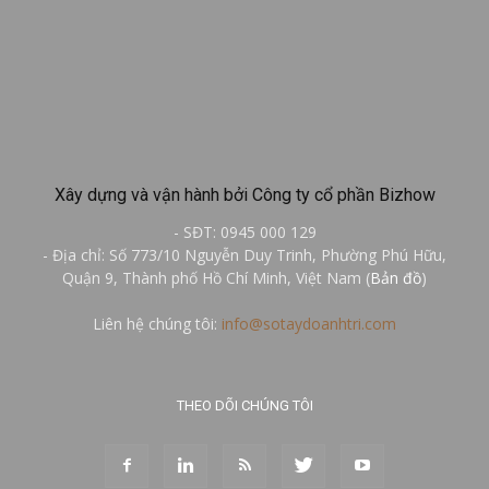
Xây dựng và vận hành bởi Công ty cổ phần Bizhow
- SĐT: 0945 000 129
- Địa chỉ: Số 773/10 Nguyễn Duy Trinh, Phường Phú Hữu,
Quận 9, Thành phố Hồ Chí Minh, Việt Nam (
Bản đồ
)
Liên hệ chúng tôi:
info@sotaydoanhtri.com
THEO DÕI CHÚNG TÔI