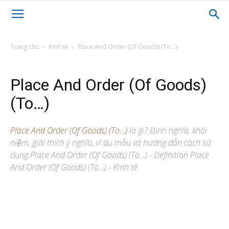
Trang chủ
Kinh tế
Place And Order (Of Goods) (To…)
Place And Order (Of Goods)
(To…)
Place And Order (Of Goods) (To…)
là gì? Định nghĩa, khái
niệm, giải thích ý nghĩa, ví dụ mẫu và hướng dẫn cách sử
dụng Place And Order (Of Goods) (To…) - Definition Place
And Order (Of Goods) (To…) - Kinh tế