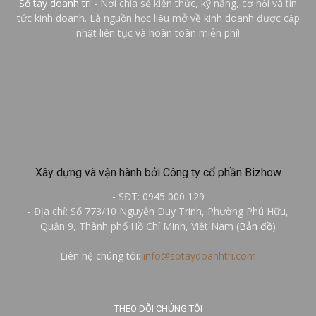
Sổ tay doanh trí
- Nơi chia sẻ kiến thức, kỹ năng, cơ hội và tin
tức kinh doanh. Là nguồn học liệu mở về kinh doanh được cập
nhật liên tục và hoàn toàn miễn phí!
Xây dựng và vận hành bởi Công ty cổ phần Bizhow
- SĐT: 0945 000 129
- Địa chỉ: Số 773/10 Nguyễn Duy Trinh, Phường Phú Hữu,
Quận 9, Thành phố Hồ Chí Minh, Việt Nam (
Bản đồ
)
Liên hệ chúng tôi:
info@sotaydoanhtri.com
THEO DÕI CHÚNG TÔI