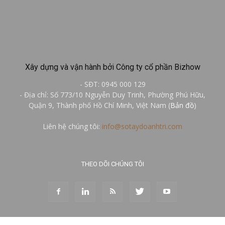
Xây dựng và vận hành bởi Công ty cổ phần Bizhow
- SĐT: 0945 000 129
- Địa chỉ: Số 773/10 Nguyễn Duy Trinh, Phường Phú Hữu,
Quận 9, Thành phố Hồ Chí Minh, Việt Nam (
Bản đồ
)
Liên hệ chúng tôi:
info@sotaydoanhtri.com
THEO DÕI CHÚNG TÔI