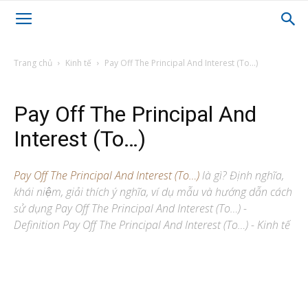
Trang chủ
Kinh tế
Pay Off The Principal And Interest (To…)
Pay Off The Principal And
Interest (To…)
Pay Off The Principal And Interest (To…)
là gì? Định nghĩa,
khái niệm, giải thích ý nghĩa, ví dụ mẫu và hướng dẫn cách
sử dụng Pay Off The Principal And Interest (To…) -
Definition Pay Off The Principal And Interest (To…) - Kinh tế