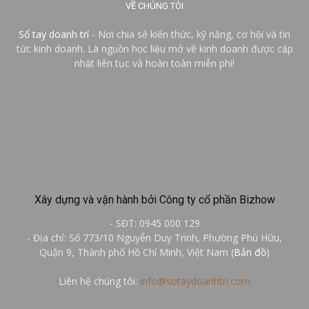
VỀ CHÚNG TÔI
Sổ tay doanh trí
- Nơi chia sẻ kiến thức, kỹ năng, cơ hội và tin
tức kinh doanh. Là nguồn học liệu mở về kinh doanh được cập
nhật liên tục và hoàn toàn miễn phí!
Xây dựng và vận hành bởi Công ty cổ phần Bizhow
- SĐT: 0945 000 129
- Địa chỉ: Số 773/10 Nguyễn Duy Trinh, Phường Phú Hữu,
Quận 9, Thành phố Hồ Chí Minh, Việt Nam (
Bản đồ
)
Liên hệ chúng tôi:
info@sotaydoanhtri.com