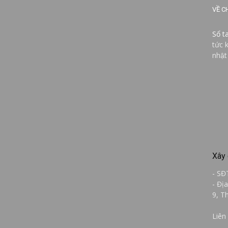
VỀ C
Sổ t
tức 
nhật
Xây 
- SĐ
- Đị
9, T
Liên