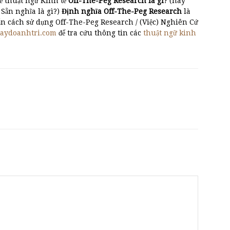
ề thuật ngữ Kinh tế
Off-The-Peg Research là gì
? (hay
n nghĩa là gì?)
Định nghĩa Off-The-Peg Research
là
g dẫn cách sử dụng Off-The-Peg Research / (Việc) Nghiên Cứ
taydoanhtri.com
để tra cứu thông tin các
thuật ngữ kinh