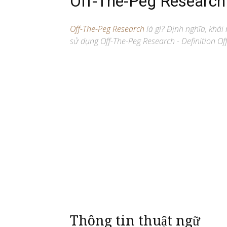
Off-The-Peg Research
Off-The-Peg Research
là gì? Định nghĩa, khái 
sử dụng Off-The-Peg Research - Definition Of
Thông tin thuật ngữ