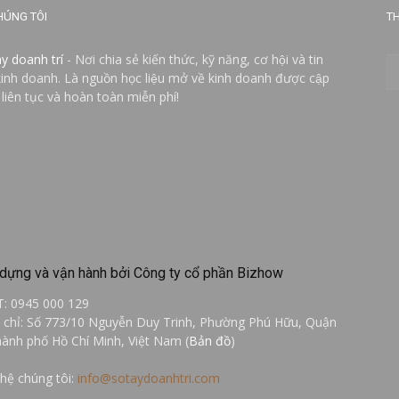
HÚNG TÔI
TH
ay doanh trí
- Nơi chia sẻ kiến thức, kỹ năng, cơ hội và tin
kinh doanh. Là nguồn học liệu mở về kinh doanh được cập
 liên tục và hoàn toàn miễn phí!
dựng và vận hành bởi Công ty cổ phần Bizhow
T: 0945 000 129
a chỉ: Số 773/10 Nguyễn Duy Trinh, Phường Phú Hữu, Quận
hành phố Hồ Chí Minh, Việt Nam (
Bản đồ
)
 hệ chúng tôi:
info@sotaydoanhtri.com