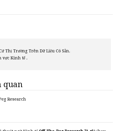
Cứ Thị Trường Trên Dữ Liệu Có Sẵn.
h vực Kinh tế .
ên quan
-Peg Research