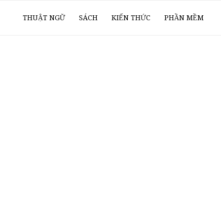
ổ
THUẬT NGỮ
SÁCH
KIẾN THỨC
PHẦN MỀM
ay
oanh
í