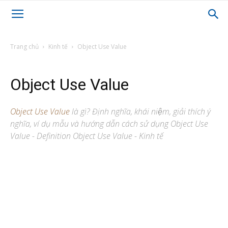
Trang chủ
Kinh tế
Object Use Value
Object Use Value
Object Use Value
là gì? Định nghĩa, khái niệm, giải thích ý
nghĩa, ví dụ mẫu và hướng dẫn cách sử dụng Object Use
Value - Definition Object Use Value - Kinh tế