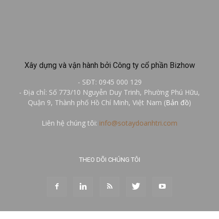
Xây dựng và vận hành bởi Công ty cổ phần Bizhow
- SĐT: 0945 000 129
- Địa chỉ: Số 773/10 Nguyễn Duy Trinh, Phường Phú Hữu,
Quận 9, Thành phố Hồ Chí Minh, Việt Nam (
Bản đồ
)
Liên hệ chúng tôi:
info@sotaydoanhtri.com
THEO DÕI CHÚNG TÔI