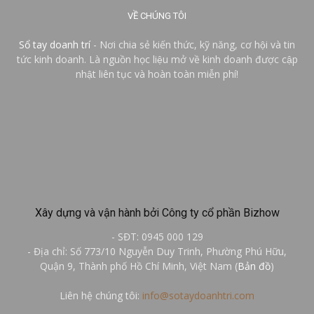
VỀ CHÚNG TÔI
Sổ tay doanh trí
- Nơi chia sẻ kiến thức, kỹ năng, cơ hội và tin
tức kinh doanh. Là nguồn học liệu mở về kinh doanh được cập
nhật liên tục và hoàn toàn miễn phí!
Xây dựng và vận hành bởi Công ty cổ phần Bizhow
- SĐT: 0945 000 129
- Địa chỉ: Số 773/10 Nguyễn Duy Trinh, Phường Phú Hữu,
Quận 9, Thành phố Hồ Chí Minh, Việt Nam (
Bản đồ
)
Liên hệ chúng tôi:
info@sotaydoanhtri.com