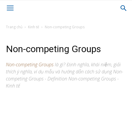
Trang chủ
Kinh tế
Non-competing Groups
Non-competing Groups
Non-competing Groups
là gì? Định nghĩa, khái niệm, giải
thích ý nghĩa, ví dụ mẫu và hướng dẫn cách sử dụng Non-
competing Groups - Definition Non-competing Groups -
Kinh tế