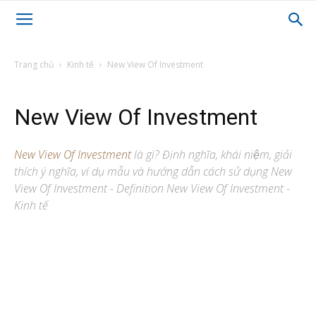
Trang chủ
Kinh tế
New View Of Investment
New View Of Investment
New View Of Investment
là gì? Định nghĩa, khái niệm, giải
thích ý nghĩa, ví dụ mẫu và hướng dẫn cách sử dụng New
View Of Investment - Definition New View Of Investment -
Kinh tế