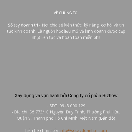
VỀ CHÚNG TÔI
Sổ tay doanh trí
- Nơi chia sẻ kiến thức, kỹ năng, cơ hội và tin
tức kinh doanh. Là nguồn học liệu mở về kinh doanh được cập
nhật liên tục và hoàn toàn miễn phí!
Xây dựng và vận hành bởi Công ty cổ phần Bizhow
- SĐT: 0945 000 129
- Địa chỉ: Số 773/10 Nguyễn Duy Trinh, Phường Phú Hữu,
Quận 9, Thành phố Hồ Chí Minh, Việt Nam (
Bản đồ
)
Liên hệ chúng tôi:
info@sotaydoanhtri.com