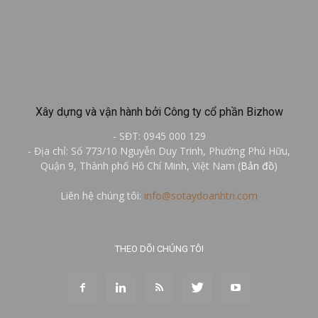
Xây dựng và vận hành bởi Công ty cổ phần Bizhow
- SĐT: 0945 000 129
- Địa chỉ: Số 773/10 Nguyễn Duy Trinh, Phường Phú Hữu,
Quận 9, Thành phố Hồ Chí Minh, Việt Nam (
Bản đồ
)
Liên hệ chúng tôi:
info@sotaydoanhtri.com
THEO DÕI CHÚNG TÔI