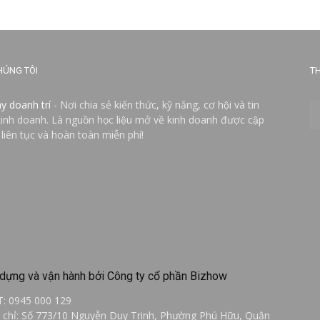
HÚNG TÔI
TH
ay doanh trí
- Nơi chia sẻ kiến thức, kỹ năng, cơ hội và tin
kinh doanh. Là nguồn học liệu mở về kinh doanh được cập
 liên tục và hoàn toàn miễn phí!
dựng và vận hành bởi Công ty cổ phần Bizhow
T: 0945 000 129
a chỉ: Số 773/10 Nguyễn Duy Trinh, Phường Phú Hữu, Quận