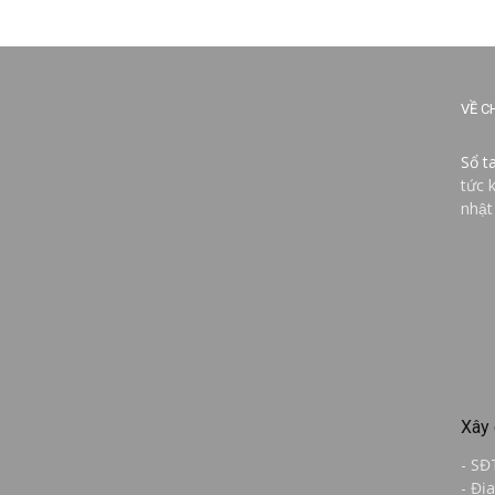
VỀ C
Sổ t
tức 
nhật
Xây 
- SĐ
- Đị