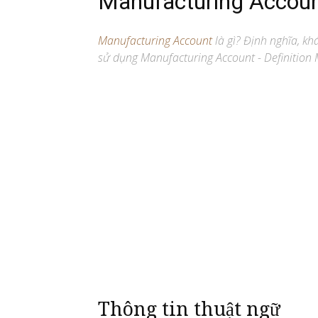
Manufacturing Accou
Manufacturing Account
là gì? Định nghĩa, kha
sử dụng Manufacturing Account - Definition 
Thông tin thuật ngữ