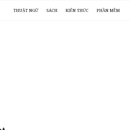
ổ
THUẬT NGỮ
SÁCH
KIẾN THỨC
PHẦN MỀM
ay
oanh
í