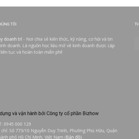
HÚNG TÔI
TH
ay doanh trí
- Nơi chia sẻ kiến thức, kỹ năng, cơ hội và tin
kinh doanh. Là nguồn học liệu mở về kinh doanh được cập
 liên tục và hoàn toàn miễn phí!
dựng và vận hành bởi Công ty cổ phần Bizhow
T: 0945 000 129
a chỉ: Số 773/10 Nguyễn Duy Trinh, Phường Phú Hữu, Quận
hành phố Hồ Chí Minh, Việt Nam (
Bản đồ
)