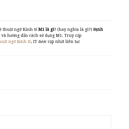
ề thuật ngữ Kinh tế
M1 là gì
? (hay nghĩa là gì?)
Định
biệt và hướng dẫn cách sử dụng M1. Truy cập
huật ngữ kinh tế
, IT được cập nhật liên tục