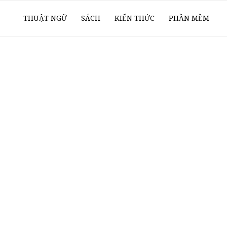
ổ
THUẬT NGỮ
SÁCH
KIẾN THỨC
PHẦN MỀM
ay
oanh
í