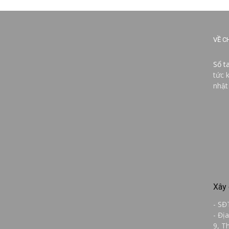
VỀ C
Sổ t
tức 
nhật
Xây 
- SĐ
- Đị
9, T