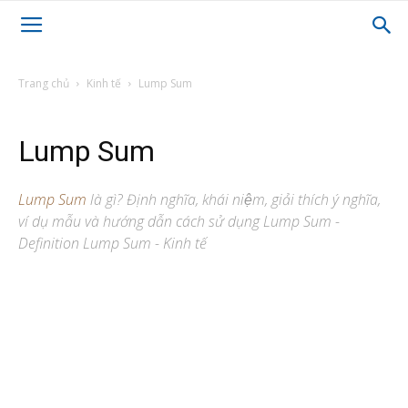
Trang chủ
Kinh tế
Lump Sum
Lump Sum
Lump Sum
là gì? Định nghĩa, khái niệm, giải thích ý nghĩa,
ví dụ mẫu và hướng dẫn cách sử dụng Lump Sum -
Definition Lump Sum - Kinh tế