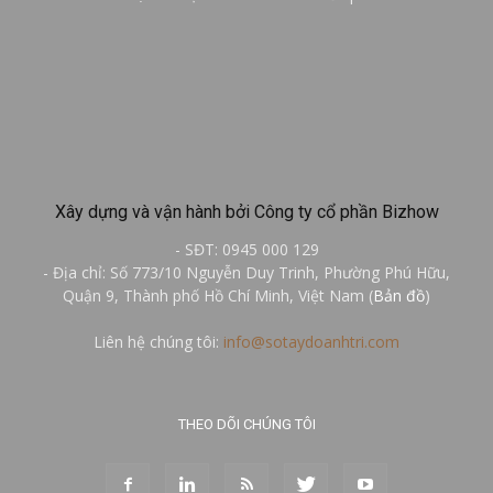
Xây dựng và vận hành bởi Công ty cổ phần Bizhow
- SĐT: 0945 000 129
- Địa chỉ: Số 773/10 Nguyễn Duy Trinh, Phường Phú Hữu,
Quận 9, Thành phố Hồ Chí Minh, Việt Nam (
Bản đồ
)
Liên hệ chúng tôi:
info@sotaydoanhtri.com
THEO DÕI CHÚNG TÔI