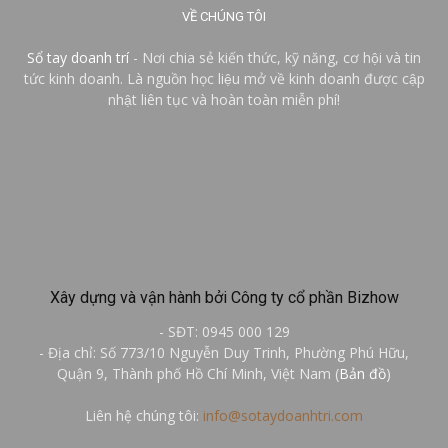
VỀ CHÚNG TÔI
Sổ tay doanh trí
- Nơi chia sẻ kiến thức, kỹ năng, cơ hội và tin
tức kinh doanh. Là nguồn học liệu mở về kinh doanh được cập
nhật liên tục và hoàn toàn miễn phí!
Xây dựng và vận hành bởi Công ty cổ phần Bizhow
- SĐT: 0945 000 129
- Địa chỉ: Số 773/10 Nguyễn Duy Trinh, Phường Phú Hữu,
Quận 9, Thành phố Hồ Chí Minh, Việt Nam (
Bản đồ
)
Liên hệ chúng tôi:
info@sotaydoanhtri.com