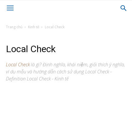
Trang chủ
Kinh tế
Local Check
Local Check
Local Check
là gì? Định nghĩa, khái niệm, giải thích ý nghĩa,
ví dụ mẫu và hướng dẫn cách sử dụng Local Check -
Definition Local Check - Kinh tế