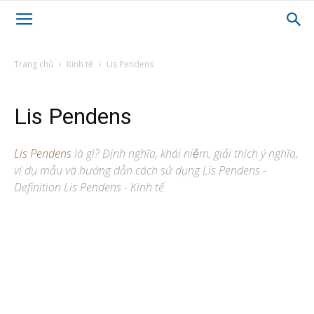
Trang chủ
Kinh tế
Lis Pendens
Lis Pendens
Lis Pendens
là gì? Định nghĩa, khái niệm, giải thích ý nghĩa,
ví dụ mẫu và hướng dẫn cách sử dụng Lis Pendens -
Definition Lis Pendens - Kinh tế