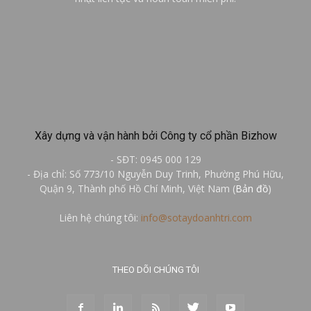
Xây dựng và vận hành bởi Công ty cổ phần Bizhow
- SĐT: 0945 000 129
- Địa chỉ: Số 773/10 Nguyễn Duy Trinh, Phường Phú Hữu,
Quận 9, Thành phố Hồ Chí Minh, Việt Nam (
Bản đồ
)
Liên hệ chúng tôi:
info@sotaydoanhtri.com
THEO DÕI CHÚNG TÔI