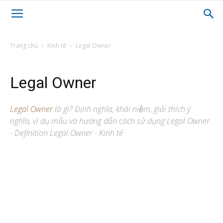
Trang chủ
Kinh tế
Legal Owner
Legal Owner
Legal Owner
là gì? Định nghĩa, khái niệm, giải thích ý
nghĩa, ví dụ mẫu và hướng dẫn cách sử dụng Legal Owner
- Definition Legal Owner - Kinh tế