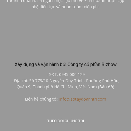
tức kinh doanh. Là nguồn học liệu mở về kinh doanh được cập
nhật liên tục và hoàn toàn miễn phí!
Xây dựng và vận hành bởi Công ty cổ phần Bizhow
- SĐT: 0945 000 129
- Địa chỉ: Số 773/10 Nguyễn Duy Trinh, Phường Phú Hữu,
Quận 9, Thành phố Hồ Chí Minh, Việt Nam (
Bản đồ
)
Liên hệ chúng tôi:
info@sotaydoanhtri.com
THEO DÕI CHÚNG TÔI