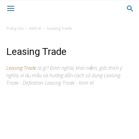
Trang chủ
Kinh tế
Leasing Trade
Leasing Trade
Leasing Trade
là gì? Định nghĩa, khái niệm, giải thích ý
nghĩa, ví dụ mẫu và hướng dẫn cách sử dụng Leasing
Trade - Definition Leasing Trade - Kinh tế